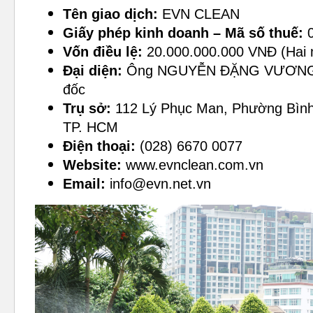
Tên giao dịch:
EVN C
Giấy phép kinh doanh – Mã số thuế:
0
Vốn điều lệ:
20.000.000.000 VNĐ (Hai 
Đại diện:
Ông NGUYỄN ĐẶNG VƯƠNG –
đốc
Trụ sở:
112 Lý Phục Man, Phường Bình
TP. HCM
Điện thoại:
(028) 6670 0077
Website:
www.evnclean.com.vn
Email:
info@evn.net.vn