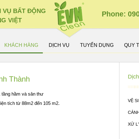
H VỤ BẤT ĐỘNG
Phone: 090
G VIỆT
KHÁCH HÀNG
DỊCH VỤ
TUYỂN DỤNG
QUY 
Dịch
nh Thành
 1 tầng hầm và sân thư
VỆ S
diện tích từ 88m2 đến 105 m2.
CẢNH
XỬ L