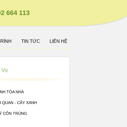
2 664 113
TRÌNH
TIN TỨC
LIÊN HỆ
 Vụ
INH TÒA NHÀ
 QUAN - CÂY XANH
Ý CÔN TRÙNG