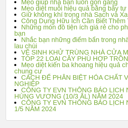
Mẹo giúp nhà bạn luôn gọn gàng
Mẹo diệt muỗi hiệu quả bằng bẫy tự
Giữ không khí trong nhà Sạch và X
Công Dụng Hữu Ích Cần Biết Thêm
Những món đồ tiện ích giá rẻ cho p
bạn
Nhắc bạn những điểm bẩn trong nh
lau chùi
VỆ SINH KHỬ TRÙNG NHÀ CỬA M
TOP 22 LOẠI CÂY PHÙ HỢP TRỒ
Mẹo diệt kiến ba khoang hiệu quả c
chung cư
CÁCH ĐỂ PHÂN BIỆT HÓA CHẤT 
NGHIỆP
CÔNG TY EVN THÔNG BÁO LỊCH N
HÙNG VƯƠNG (10/3 ÂL) NĂM 2024
CÔNG TY EVN THÔNG BÁO LỊCH N
1/5 NĂM 2024