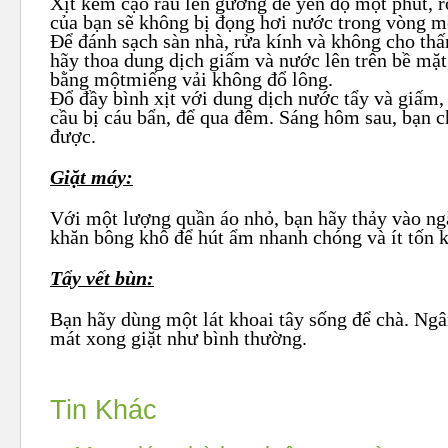
Xịt kem cạo râu lên gương để yên độ một phút, r
của bạn sẽ không bị đọng hơi nước trong vòng m
Để đánh sạch sàn nhà, rửa kính và không cho thấ
hãy thoa dung dịch giấm và nước lên trên bề mặ
bằng mộtmiếng vải không đổ lông.
Đổ đầy bình xịt với dung dịch nước tẩy và giấm, 
cầu bị cáu bẩn, để qua đêm. Sáng hôm sau, bạn c
được.
Giặt máy:
Với một lượng quần áo nhỏ, bạn hãy thảy vào ng
khăn bông khô để hút ẩm nhanh chóng và ít tốn 
Tẩy vết bùn:
Bạn hãy dùng một lát khoai tây sống để chà. Ng
mát xong giặt như bình thường.
Tin Khác