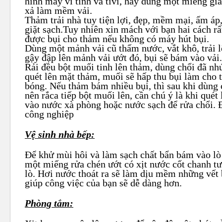
hình máy vi tính và tivi, hãy dùng một miếng giấ
xả làm mềm vải.
Thảm trải nhà tuy tiện lợi, đẹp, mềm mại, ấm áp
giặt sạch.Tuy nhiên xin mách với bạn hai cách rấ
được bụi cho thảm nếu không có máy hút bụi.
Dùng một mảnh vải cũ thấm nước, vắt khô, trải l
gậy đập lên mảnh vải ướt đó, bụi sẽ bám vào vải.
Rải đều bột muối tinh lên thảm, dùng chổi đã n
quét lên mặt thảm, muối sẽ hấp thu bụi làm cho
bóng. Nếu thảm bám nhiều bụi, thì sau khi dùng c
nên rắca tiếp bột muối lên, cần chú ý là khi quét
vào nước xà phòng hoặc nước sạch để rửa chổi. 
công nghiệp
Vệ sinh nhà bếp:
Để khử mùi hôi và làm sạch chất bẩn bám vào lò
một miếng rửa chén ướt có xịt nước cốt chanh tư
lò. Hơi nước thoát ra sẽ làm dịu mềm những vết
giúp công việc của bạn sẽ dễ dàng hơn.
Phòng tắm: