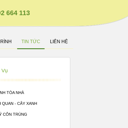
2 664 113
TRÌNH
TIN TỨC
LIÊN HỆ
 Vụ
INH TÒA NHÀ
 QUAN - CÂY XANH
Ý CÔN TRÙNG