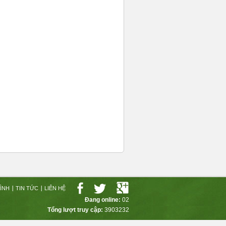
ÌNH
TIN TỨC
LIÊN HỆ
Đang online:
02
Tổng lượt truy cập:
3
9
0
3
2
3
2