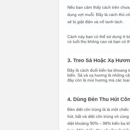
Nếu bạn cảm thấy cách trên chưa 
dụng vợt muỗi. Đây là cách thủ cô
sẽ bị giật điện và nổ tanh tách.
Cách này bạn có thể sử dụng ở bấ
có tuổi thọ không cao và bạn có th
3. Treo Sả Hoặc Xạ Hươ
Đây là cách đuổi kiến ba khoang 
biến. Sả và xạ hương là những câ
đây còn là mùi hương mà các loại 
4. Dùng Đèn Thu Hút Cô
Đèn diệt côn trùng là là một chiế
hút, bắt và diệt côn trùng vô cùng
diệt khoảng 90% – 98% kiến ba kh