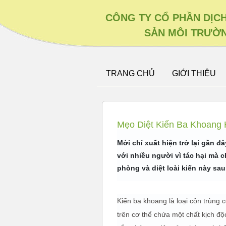
CÔNG TY CỔ PHẦN DỊC
SẢN MÔI TRƯỜN
TRANG CHỦ
GIỚI THIỆU
Mẹo Diệt Kiến Ba Khoang
Mới chỉ xuất hiện trở lại gần 
với nhiều người vì tác hại mà c
phòng và diệt loài kiến này sau
Kiến ba khoang là loại côn trùng c
trên cơ thể chứa một chất kịch độ