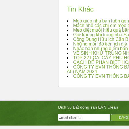
Tin Khác
Mẹo giúp nhà bạn luôn gọ
Mách nhỏ các chị em mẹo 
Mẹo diệt muỗi hiệu quả bằ
Giữ không khí trong nhà S
Công Dụng Hữu Ích Cần B
Những món đồ tiện ích giá
Nhắc bạn những điểm bẩn t
VỆ SINH KHỬ TRÙNG NH
TOP 22 LOẠI CÂY PHÙ 
CÁCH ĐỂ PHÂN BIỆT HÓ
CÔNG TY EVN THÔNG BÁ
ÂL) NĂM 2024
CÔNG TY EVN THÔNG BÁO
Dịch vụ Bất động sản EVN Clean