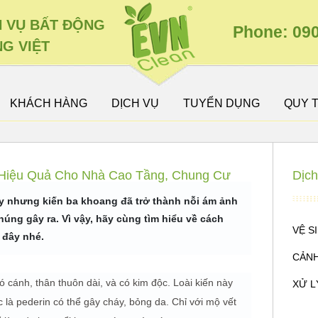
H VỤ BẤT ĐỘNG
Phone: 090
G VIỆT
KHÁCH HÀNG
DỊCH VỤ
TUYỂN DỤNG
QUY 
 Hiệu Quả Cho Nhà Cao Tầng, Chung Cư
Dịch
đây nhưng
kiến ba khoang
đã trở thành nỗi ám ảnh
húng gây ra. Vì vậy, hãy cùng tìm hiểu về cách
VỆ S
 đây nhé.
CẢNH
ó cánh, thân thuôn dài, và có kim độc. Loài kiến này
XỬ L
c là pederin có thể gây cháy, bỏng da. Chỉ với mộ vết