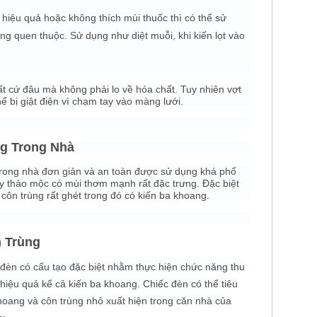
hiệu quả hoặc không thích mùi thuốc thì có thể sử
ng quen thuộc. Sử dụng như diệt muỗi, khi kiến lọt vào
t cứ đâu mà không phải lo về hóa chất. Tuy nhiên vợt
ể bị giật điện vì chạm tay vào màng lưới.
ng Trong Nhà
trong nhà đơn giản và an toàn được sử dụng khá phổ
y thảo mộc có mùi thơm mạnh rất đặc trưng. Đặc biệt
côn trùng rất ghét trong đó có kiến ba khoang.
n Trùng
c đèn có cấu tạo đặc biệt nhằm thực hiện chức năng thu
 hiệu quả kể cả kiến ba khoang. Chiếc đèn có thể tiêu
oang và côn trùng nhỏ xuất hiện trong căn nhà của