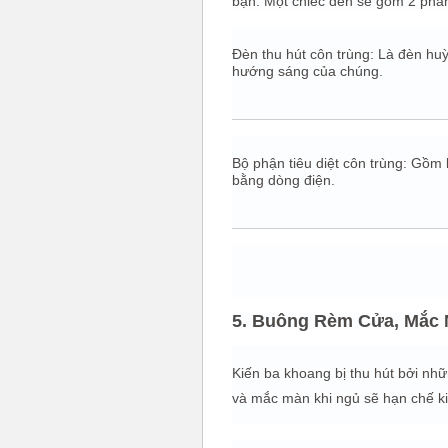
bạn. Một chiếc đèn sẽ gồm 2 phầ
Đèn thu hút côn trùng: Là đèn hu
hướng sáng của chúng.
Bộ phận tiêu diệt côn trùng: Gồm l
bằng dòng điện.
5. Buông Rèm Cửa, Mắc 
Kiến ba khoang bị thu hút bởi n
và mắc màn khi ngủ sẽ hạn chế kiế