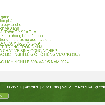
n gàng
dọn nhà
ng bẫy tự chế
ạch và Xanh
iết Thêm Từ Sữa Tươi
 rẻ cho phòng bếp của bạn
rong nhà thường quên lau chùi
À CỬA MÙA COVID-19
HỢP TRỒNG TRONG NHÀ
A CHẤT VỆ SINH CÔNG NGHIỆP
O LỊCH NGHỈ LỄ GIỖ TỔ HÙNG VƯƠNG (10/3
 LỊCH NGHỈ LỄ 30/4 VÀ 1/5 NĂM 2024
TRANG CHỦ
GIỚI THIỆU
KHÁCH HÀNG
DỊCH VỤ
TUYỂN DỤNG
QUY TR